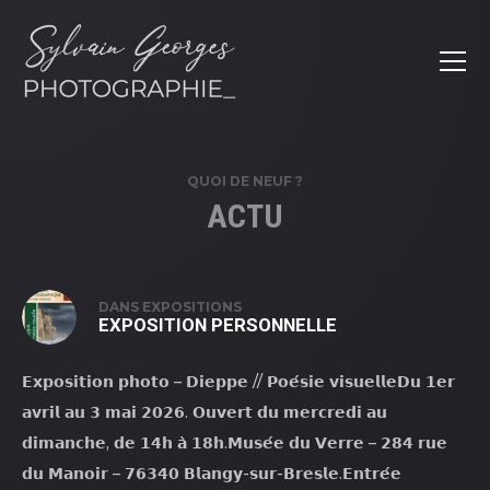
QUOI DE NEUF ?
ACTU
ACTU
DANS
EXPOSITIONS
EXPOSITION PERSONNELLE
𝗘𝘅𝗽𝗼𝘀𝗶𝘁𝗶𝗼𝗻 𝗽𝗵𝗼𝘁𝗼 – 𝗗𝗶𝗲𝗽𝗽𝗲 // 𝗣𝗼𝗲́𝘀𝗶𝗲 𝘃𝗶𝘀𝘂𝗲𝗹𝗹𝗲𝗗𝘂 𝟭𝗲𝗿
𝗮𝘃𝗿𝗶𝗹 𝗮𝘂 𝟯 𝗺𝗮𝗶 𝟮𝟬𝟮𝟲. 𝗢𝘂𝘃𝗲𝗿𝘁 𝗱𝘂 𝗺𝗲𝗿𝗰𝗿𝗲𝗱𝗶 𝗮𝘂
𝗱𝗶𝗺𝗮𝗻𝗰𝗵𝗲, 𝗱𝗲 𝟭𝟰𝗵 𝗮̀ 𝟭𝟴𝗵.𝗠𝘂𝘀𝗲́𝗲 𝗱𝘂 𝗩𝗲𝗿𝗿𝗲 – 𝟮𝟴𝟰 𝗿𝘂𝗲
𝗱𝘂 𝗠𝗮𝗻𝗼𝗶𝗿 – 𝟳𝟲𝟯𝟰𝟬 𝗕𝗹𝗮𝗻𝗴𝘆-𝘀𝘂𝗿-𝗕𝗿𝗲𝘀𝗹𝗲.𝗘𝗻𝘁𝗿𝗲́𝗲