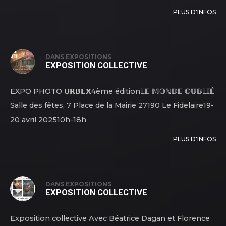
PLUS D'INFOS
DANS
EXPOSITIONS
EXPOSITION COLLECTIVE
EXPO PHOTO 𝗨𝗥𝗕𝗘𝗫4ème édition𝕃𝔼 𝕄𝕆ℕ𝔻𝔼 𝕆𝕌𝔹𝕃𝕀𝔼́
Salle des fêtes, 7 Place de la Mairie 27190 Le Fidelaire19-
20 avril 202510h-18h
PLUS D'INFOS
DANS
EXPOSITIONS
EXPOSITION COLLECTIVE
Exposition collective Avec Béatrice Dagan et Florence