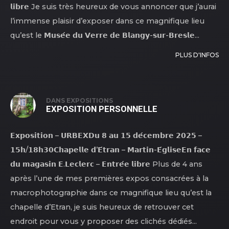
𝗹𝗶𝗯𝗿𝗲 Je suis très heureux de vous annoncer que j’aurai
l’immense plaisir d’exposer dans ce magnifique lieu
qu’est le 𝗠𝘂𝘀𝗲́𝗲 𝗱𝘂 𝗩𝗲𝗿𝗿𝗲 𝗱𝗲 𝗕𝗹𝗮𝗻𝗴𝘆-𝘀𝘂𝗿-𝗕𝗿𝗲𝘀𝗹𝗲...
PLUS D'INFOS
DANS
EXPOSITIONS
EXPOSITION PERSONNELLE
𝗘𝘅𝗽𝗼𝘀𝗶𝘁𝗶𝗼𝗻 – 𝗨𝗥𝗕𝗘𝗫𝗗𝘂 𝟴 𝗮𝘂 𝟭𝟱 𝗱𝗲́𝗰𝗲𝗺𝗯𝗿𝗲 𝟮𝟬𝟮𝟱 –
𝟭𝟱𝗵/𝟭𝟴𝗵𝟯𝟬𝗖𝗵𝗮𝗽𝗲𝗹𝗹𝗲 𝗱’𝗘́𝘁𝗿𝗮𝗻 – 𝗠𝗮𝗿𝘁𝗶𝗻-𝗘́𝗴𝗹𝗶𝘀𝗲𝗘𝗻 𝗳𝗮𝗰𝗲
𝗱𝘂 𝗺𝗮𝗴𝗮𝘀𝗶𝗻 𝗘.𝗟𝗲𝗰𝗹𝗲𝗿𝗰 – 𝗘𝗻𝘁𝗿𝗲́𝗲 𝗹𝗶𝗯𝗿𝗲 Plus de 4 ans
après l’une de mes premières expos consacrées à la
macrophotographie dans ce magnifique lieu qu’est la
chapelle d’Etran, je suis heureux de retrouver cet
endroit pour vous y proposer des clichés dédiés...